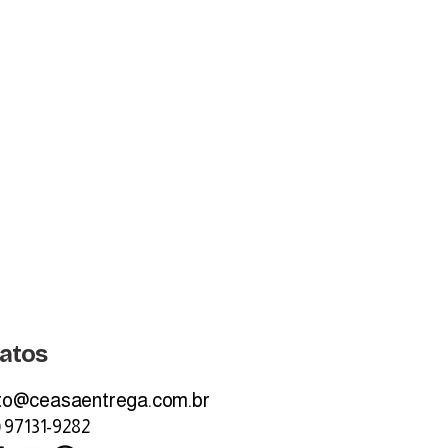
atos
to@ceasaentrega.com.br
) 97131-9282