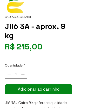
SKU: ASDES12123131
Jiló 3A - aprox. 9
kg
Preço
R$ 215,00
R$ 23,89
/
1kg
R$ 23,89
por
Quantidade
*
1
quilograma
Adicionar ao carrinho
Jiló 3A - Caixa 9 kg oferece qualidade 