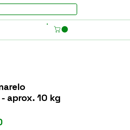
marelo
- aprox. 10 kg
Preço
0