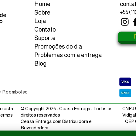
Home
conta
Sobre
+55 (11
 de
Loja
P.
Contato
ji Preto 200g
 1A - aprox. 15 kg
Shimeji Branco 200g
Pepino Japonês Torto -
Moyashi 500g
Milho Verde - 1 Ba
aprox. 16 kg
Preço
Preço
Preço
,00
,00
R$ 14,00
R$ 10,00
R$ 7,99
Suporte
Preço
R$ 75,00
Promoções do dia
R$ 4,69
/
1kg
R
Problemas com a entrega
$
4
,
Blog
6
9
p
o
r
1
q
u
i
l
o
g
r
de Reembolso
a
m
a
 e está
© Copyright 2026 - Ceasa Entrega- Todos os
CNPJ 6
 Termos
direitos reservados
Vidigal
Ceasa Entrega com Distribuidora e
- CEP 
Revendedora.