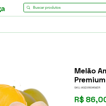
ga
Melão A
Premium 
SKU: ASD0903456ER
R$ 86,0