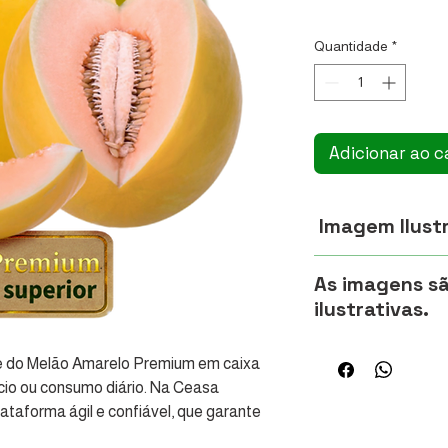
R$ 8,60
/
1kg
R$ 8,60
por
Quantidade
*
1
quilograma
Adicionar ao c
Imagem Ilustr
Imagem Ilustrativa.
As imagens s
ilustrativas.
Aviso importante:
e do Melão Amarelo Premium em caixa 
As imagens exibida
cio ou consumo diário. Na Ceasa 
legumes e verdura
Por se tratarem de
taforma ágil e confiável, que garante 
variações de cor,
rosa. Com nosso serviço drive-thru de 