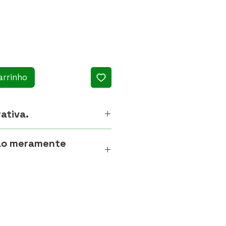
arrinho
ativa.
ão meramente
s dos produtos de frutas,
s são meramente ilustrativas.
 itens naturais, podem ocorrer
 tamanho, formato e aparência,