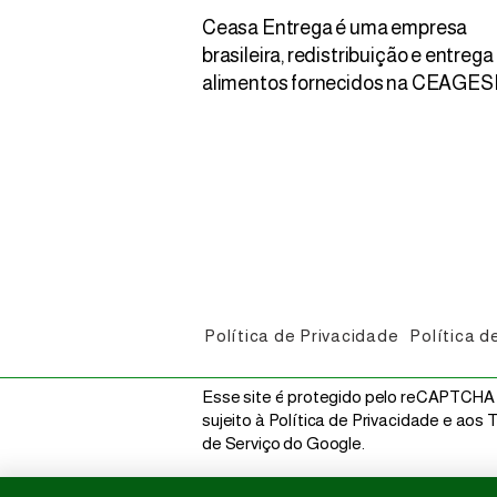
Ceasa Entrega é uma empresa
brasileira, redistribuição e entrega
alimentos fornecidos na CEAGES
Shitake 200g
Mandioquinha BB
Shime
Chuchu
(miúda) - aprox. 14 kg
Preço
Preço
Preço
R$ 14,00
R$ 15
R$ 25
Preço
R$ 30,00
R$ 1,67
/
1kg
R
$
R$ 2,14
/
1kg
1
R
,
$
6
7
2
p
,
o
1
r
4
1
p
q
o
u
r
i
1
l
q
o
u
g
i
r
l
a
o
m
g
a
r
Política de Privacidade
Política 
a
m
a
Esse site é protegido pelo reCAPTCHA
sujeito à Política de Privacidade e aos
de Serviço do Google.