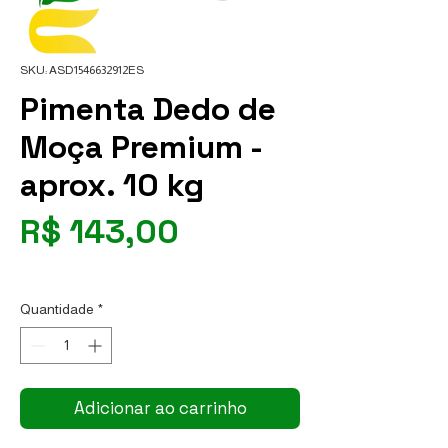
SKU: ASD1546632912ES
Pimenta Dedo de
Moça Premium -
aprox. 10 kg
Preço
R$ 143,00
R$ 14,30
/
1kg
R$ 14,30
por
Quantidade
*
1
quilograma
Adicionar ao carrinho