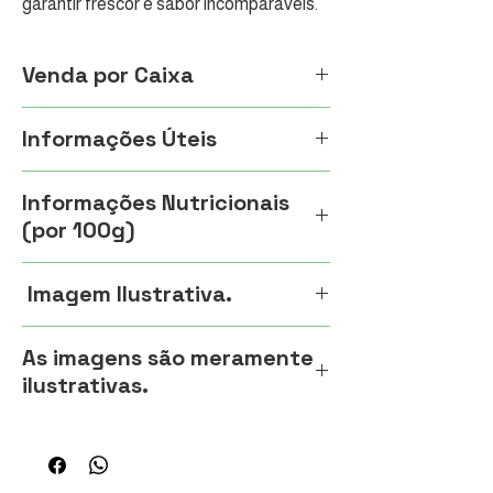
garantir frescor e sabor incomparáveis. 
Perfeita para restaurantes, mercados e 
comerciantes que buscam qualidade e 
Venda por Caixa
praticidade. Na Ceasa Entrega, você 
acha essa verdura fresquinha com 
Caixa contém 15 un.
Informações Úteis
entrega rápida e garantia de qualidade. 
Aproveite a facilidade da nossa 
Folhoso premium; armazenar a 0-2°C, 1-2
plataforma drive-thru de frutas, legumes 
Informações Nutricionais
semanas; pico na primavera; promover
e verduras e faça seu pedido com 
(por 100g)
sabor apimentado e gourmet
confiança. Frutas, legumes e verduras, é 
só pedir com a gente.
Calorias: 25 kcal,
Imagem Ilustrativa.
Carboidratos: 3,7g,
Proteínas: 2,6g,
Imagem Ilustrativa.
Gorduras: 0,7g,
As imagens são meramente
Fibras: 1,6g,
ilustrativas.
Vitaminas A, C, K
Aviso importante:
As imagens exibidas dos produtos de
frutas, legumes e verduras são