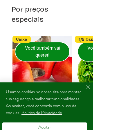
meramente ilustrativas. Por se
tratarem de itens naturais, podem
Por preços
ocorrer variações de cor, tamanho,
especiais
formato e aparência, sem que isso
comprometa a qualidade ou frescor
dos alimentos.
Caixa
1/2 Caixa
Você também vai
Você também vai
querer!
Usamos cookies no nosso site para manter
sua segurança e melhorar funcionalidades.
Caju - aprox. 1.4 kg
Alface Lisa Hidro - 10
Ao aceitar, você concorda com o uso de
unidades
Preço
cookies.
Política de Privacidade
R$ 60,00
Preço
R$ 35,00
Aceitar