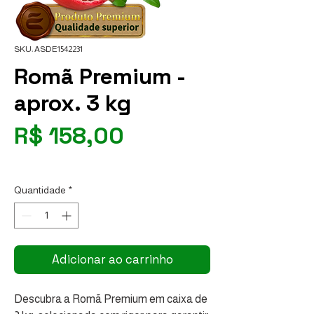
SKU: ASDE1542231
Romã Premium -
aprox. 3 kg
Preço
R$ 158,00
R$ 52,67
/
1kg
R$ 52,67
por
Quantidade
*
1
quilograma
Adicionar ao carrinho
Descubra a Romã Premium em caixa de 