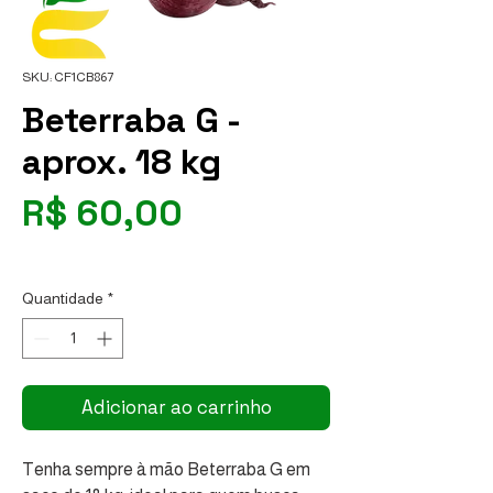
SKU: CF1CB867
Beterraba G -
aprox. 18 kg
Preço
R$ 60,00
R$ 3,33
/
1kg
R$ 3,33
por
Quantidade
*
1
quilograma
Adicionar ao carrinho
Tenha sempre à mão Beterraba G em 