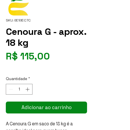
SKU: 0E93EC7C
Cenoura G - aprox.
18 kg
Preço
R$ 115,00
R$ 6,39
/
1kg
R$ 6,39
por
Quantidade
*
1
quilograma
Adicionar ao carrinho
A Cenoura G em saco de 18 kg é a 