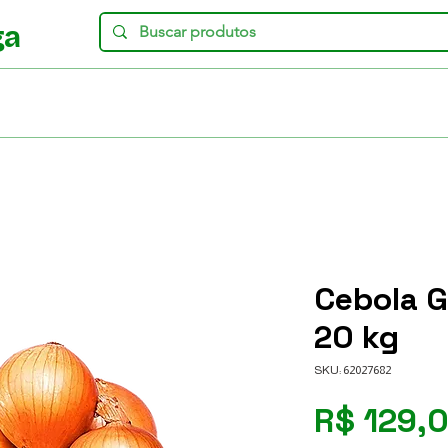
ga
Cebola G
20 kg
SKU: 62027682
R$ 129,