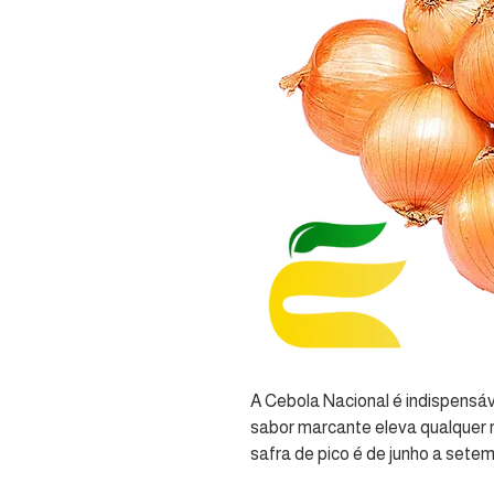
A Cebola Nacional é indispensáv
sabor marcante eleva qualquer r
safra de pico é de junho a setem
ventilados para prolongar a dura