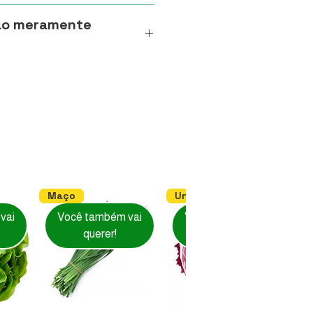
ão meramente
s dos produtos de frutas,
s são meramente ilustrativas.
 itens naturais, podem ocorrer
 tamanho, formato e aparência,
rometa a qualidade ou frescor
Maço
Unidade
vai
Você também vai
Você também vai
querer!
querer!