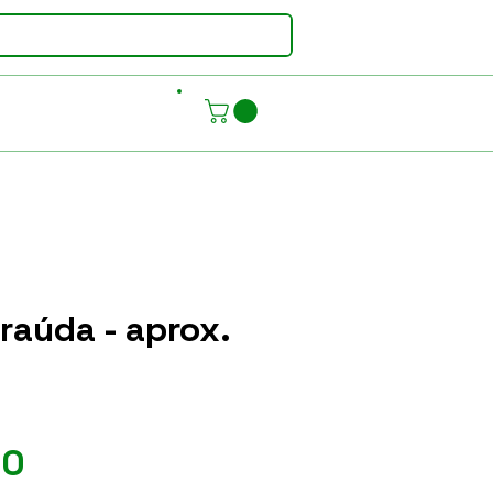
raúda - aprox.
Preço
00