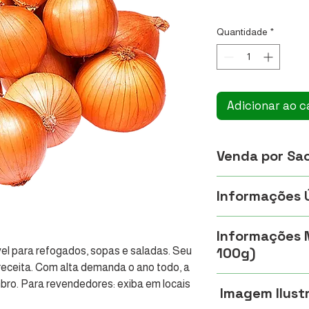
R$ 6,45
/
1kg
R$ 6,45
por
Quantidade
*
1
quilograma
Adicionar ao c
Venda por Sa
Aprox. 20KG
Informações 
Demanda constante;
Informações N
(evitar geladeira), 
100g)
el para refogados, sopas e saladas. Seu 
promover como esse
eceita. Com alta demanda o ano todo, a 
Calorias: 40 kcal,
bro. Para revendedores: exiba em locais 
Imagem Ilustr
Carboidratos: 9g,
bilidade. Palavras-chave: cebola fresca, 