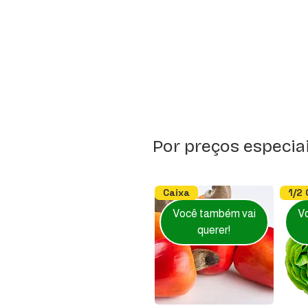
ingrediente essencial, cozinha br
Por preços especia
Caixa
1/2 
Você também vai
V
querer!