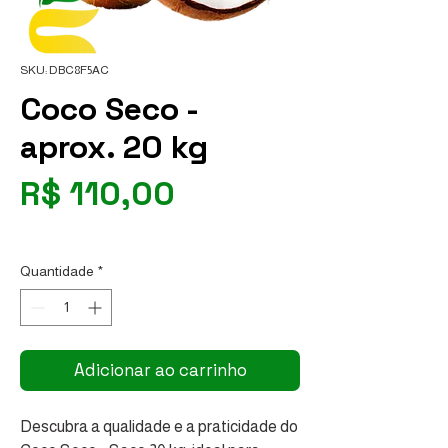
SKU: DBC8F5AC
Coco Seco -
aprox. 20 kg
Preço
R$ 110,00
R$ 5,50
/
1kg
R$ 5,50
por
Quantidade
*
1
quilograma
Adicionar ao carrinho
Descubra a qualidade e a praticidade do 