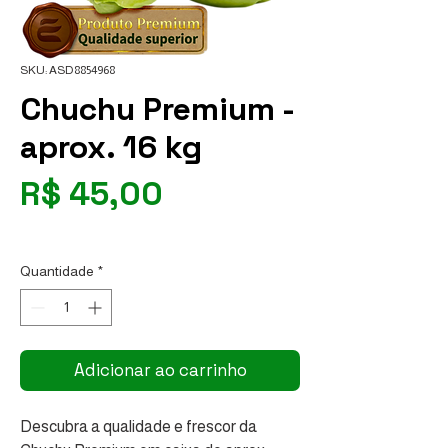
SKU: ASD8854968
Chuchu Premium -
aprox. 16 kg
Preço
R$ 45,00
R$ 3,00
/
1kg
R$ 3,00
por
Quantidade
*
1
quilograma
Adicionar ao carrinho
Descubra a qualidade e frescor da