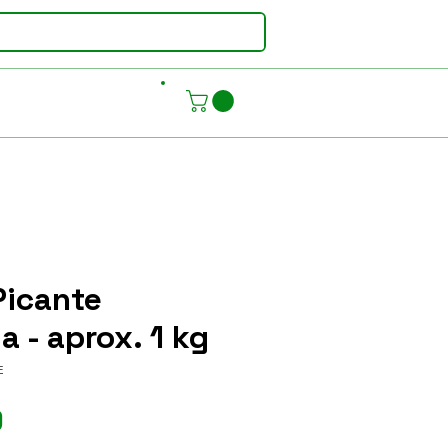
Picante
 - aprox. 1 kg
E
Preço
9