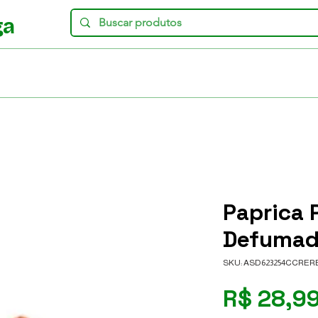
ga
Paprica 
Defumada
SKU: ASD623254CCRER
R$ 28,9