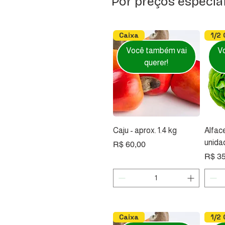
Por preços especia
Caixa
1/2 
Você também vai
V
querer!
Caju - aprox. 1.4 kg
Alface
unida
Preço
R$ 60,00
Preço
R$ 35
bandeja
Caixa
ban
Cai
Você também vai
Você também vai
V
V
Caixa
1/2 
querer!
querer!