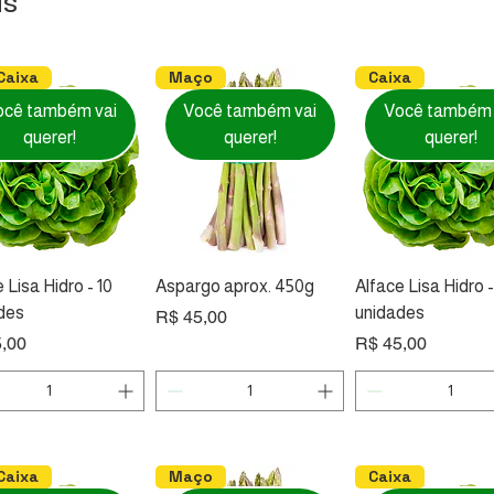
is
Caixa
Maço
Caixa
ocê também vai
Você também vai
Você também 
querer!
querer!
querer!
 Lisa Hidro - 10
Aspargo aprox. 450g
Alface Lisa Hidro 
des
unidades
Preço
R$ 45,00
Preço
,00
R$ 45,00
deja
xa
bandeja
Caixa
Pacote
Unidade
ocê também vai
ocê também vai
Você também vai
Você também vai
Você também 
Você também 
Caixa
Maço
Caixa
querer!
querer!
querer!
querer!
querer!
querer!