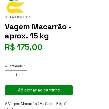
SKU: ASD0908898723
Vagem Macarrão -
aprox. 15 kg
Preço
R$ 175,00
R$ 10,94
/
1kg
R$ 10,94
por
Quantidade
*
1
quilograma
Adicionar ao carrinho
A Vagem Macarrão 2A - Caixa 15 kg é